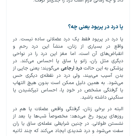
داد و چه زمانی لازم است درد را جدی‌تر گرفت.
پا درد در پریود یعنی چه؟
پا درد در پریود فقط یک درد عضلانی ساده نیست. در
واقع در بسیاری از زنان، منشأ این درد رحم و
انقباض‌های آن است، اما مغز این درد را در نواحی
دیگری مثل ران، زانو یا ساق پا احساس می‌کند. در
پزشکی به این حالت
درد ارجاعی
می‌گویند؛ یعنی جایی از
بدن آسیب می‌بیند، ولی درد در نقطه‌ی دیگری حس
می‌شود. به همین دلیل ممکن است بدون هیچ التهاب
یا گرفتگی مشخص در خودِ پا، احساس تیرکشیدن یا
سنگینی داشته باشید.
البته در برخی زنان، گرفتگی واقعی عضلات پا هم در
روزهای پریود رخ می‌دهد؛ مخصوصاً شب‌ها یا بعد از
نشستن طولانی. در چنین شرایطی عضله‌ی ساق یا ران
سفت می‌شود و درد شدیدی ایجاد می‌کند که چند ثانیه