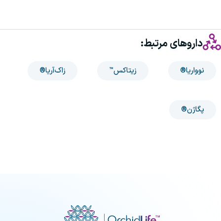
داروهای مرتبط:
نوواریا®
زیتاکس™
زاک‌آریا®
پگاژن®