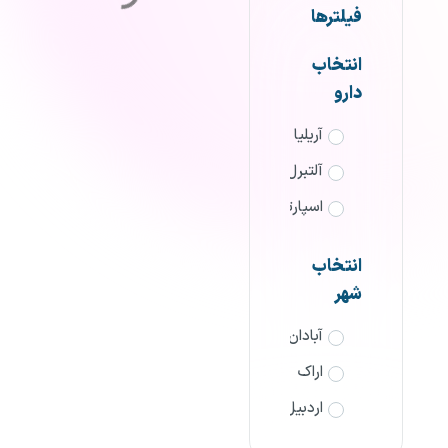
فیلترها
انتخاب
دارو
آریلیا
آلتبرل
اسپارتینا
الدیکسیا
انتخاب
پگاژن
شهر
رسیژن
آبادان
سیناتروپین
اراک
سینال اف
اردبیل
سینوپار
ارومیه