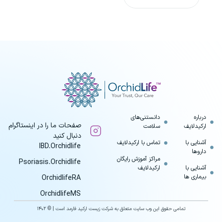
سینورا
اصفهان
سینومر
اهواز
سینووکس
بیرجند
گیلاوا
پرند
لیگزافرت
تبریز
ماسیزا
تهران
ملیتاید
درباره
دانستنی‌های
جهرم
صفحات ما را در اینستاگرام
ارکیدلایف
سلامت
نوواریا
دنبال کنید
جیرفت
آشنایی با
تماس با ارکیدلایف
IBD.Orchidlife
داروها
خرم‌آباد
مراکز آموزش رایگان
Psoriasis.Orchidlife
آشنایی با
ارکیدلایف
دزفول
بیماری ها
OrchidlifeRA
رشت
OrchidlifeMS
تمامی حقوق این وب سایت متعلق به شرکت
زیست ارکید فارمد
است | © ۱۴۰۲
رفسنجان