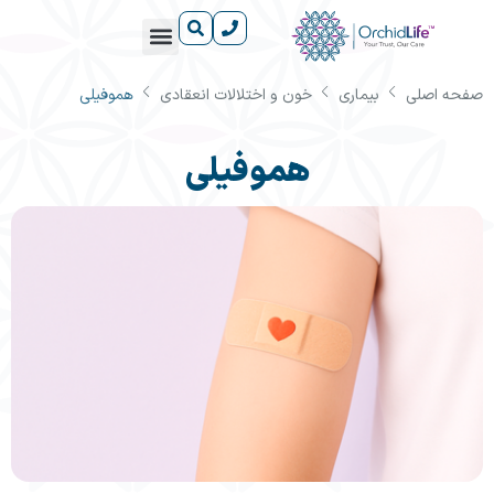
صفحه اصلی
بیماری
خون و اختلالات انعقادی
هموفیلی
آشنایی با داروها
دانستنی‌های سلامت
آشنایی با بیماری‌ها
درباره ارکیدلایف
مراکز آموزش رایگان ارکیدلایف
هموفیلی