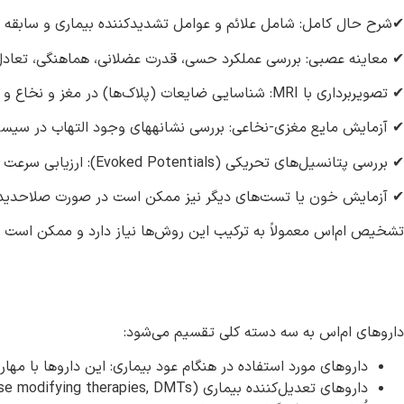
✔شرح حال کامل: شامل علائم و عوامل تشدید‌کننده بیماری و سابقه پز
✔ معاینه عصبی: بررسی عملکرد حسی، قدرت عضلانی، هماهنگی، تعادل،
✔ تصویربرداری با MRI: شناسایی ضایعات (پلاک‌ها) در مغز و نخاع و بررسی تغییرات آن‌ها از نظر موقعیت و اندازه در طول زمان
✔ آزمایش مایع مغزی-نخاعی: بررسی نشانه‎های وجود التهاب در سیستم عصبی
✔ بررسی پتانسیل‌های تحریکی (Evoked Potentials): ارزیابی سرعت انتقال پیام‌های عصبی در مسیرهای بینایی، شنوایی یا حسی
✔ آزمایش‌ خون یا تست‌های دیگر نیز ممکن است در صورت صلاحدید پز
تشخیص ام‌اس معمولاً به ترکیب این روش‌ها نیاز دارد و ممکن است زم
داروهای ام‌اس به سه دسته کلی تقسیم می‌شود:
داروهای مورد استفاده در هنگام عود بیماری: این داروها با مه