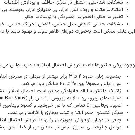
مشکلات شناختی: اختلال در تمرکز، حافظه و پردازش اطلاعات
اختلالات مثانه و روده: تکرر ادرار، بی‌اختیاری ادرار، یبوست، 
تغییرات خلقی: اضطراب، افسردگی یا نوسانات خلقی
مشکلات جنسی: کاهش میل جنسی، کاهش تحریک جنسی، اختلال 
این علائم ممکن است به‌صورت دوره‌ای ظاهر شوند و بهبود یابند یا به
وجود برخی فاکتورها باعث افزایش احتمال ابتلا به بیماری ام‌اس می‌شود
جنسیت: زنان حدود ۲ تا ۳ برابر بیشتر از مردان در معرض ابتلا هستند.
سن: ام‌اس معمولاً بین ۲۰ تا ۴۰ سالگی بروز می‌کند.
ژنتیک: داشتن سابقه خانوادگی ممکن است احتمال ابتلا را بیش
عفونت‌های ویروسی: ابتلا به ویروس اپشتین بار (EBV-Epstein Barr Virus) ، عامل بیماری مونونوکلئوز عفونی، ممکن است در بروز بیماری نقش داشته باشد.
کمبود ویتامین :D تماس کم با نور خورشید و کمبود ویتامین D با افزایش خطر ابتلا به این بیماری مرتبط است.
سیگار کشیدن: خطر ابتلا و شدت بیماری را افزایش می‌دهد.
چاقی در دوران نوجوانی: به‌ویژه در زنان، با افزایش احتمال ابت
عوامل جغرافیایی: شیوع ام‌اس در مناطق دور از خط استوا بی