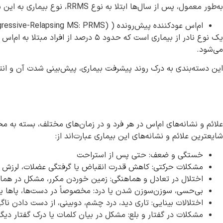
به‌طور معمول، پس از سال‌ها ابتلا به نوع RRMS، نوع بیماری به این شکل تغییر می‌یابد. این نوع از بیماری با بدتر شدن تدریجی علائم بدون عود یا بهبودی محسوس مشخص می‌شود.
ام‌اس عودکننده پیش‌رونده ( (Progressive-Relapsing MS: PRMS
یک نوع نادر از بیماری است که حدود ۵
می‌شود.
این دسته‌بندی به درک روند پیشرفت بیماری، پیش‌بینی شدت آن و ان
علائم و نشانه‌های ام‌اس در هر فرد و در زمان‌های مختلف، بسته به
شایع‎ترین علائم و نشانه‌های این بیماری عبارت‌اند از:
خستگی و ضعف: حتی پس از استراحت
مشکلات حرکتی: کاهش قدرت انقباض یا گرفتگی عضلات، لرزش
اختلال در تعادل و هماهنگی: زمین خوردن‌ مکرر، مشکل در هما
بی‌حسی، سوزن‌سوزن شدن یا درد: مخصوصاً در دست‌ها، پاها ی
اختلالات بینایی: تاری دید، درد چشم‌، دوبینی، از دست دادن نا
مشکلات در گفتار و بلع: مشکل در بیان کلمات یا درک گفتار دیگ