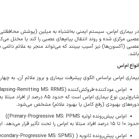
در بیماری ام‌اس، سیستم ایمنی به‌اشتباه به میلین (پوشش محافظتی 
عصبی مرکزی شده و روند انتقال پیام‌های عصبی را کند یا مختل می‌ک
عصبی (آکسون‌ها) نیز آسیب ببینند که می‌تواند منجر به علائم دائ
باشد.
انواع ام‌اس
بیماری ام‌اس براساس الگوی پیشرفت بیماری و بروز علائم آن، به چهار 
ام‌اس عودکننده-فروکش‌کننده (Relapsing-Remitting MS: RRMS)
شایع‌ترین نوع بیماری ام‌اس ا
دوره‌های بهبودی (رفع کامل یا بهبود علائم) مشخص می‌شود.
ام‌اس پیش‌رونده اولیه Primary-Progressive MS: PPMS))
حدود ۱۰ تا ۱۵ درصد افراد مبتلا به ام‌اس را تحت تأثیر قرار می‌دهد. این نوع از بیماری با بدتر شدن تدریجی علائم از ابتدا، بدون عود یا بهبودی محسوس، مشخص می‌شود.
ام‌اس پیش‌رونده ثانویه ( (Secondary-Progressive MS: SPMS