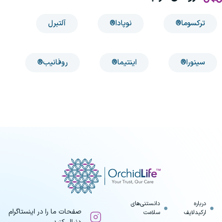
ترکسوما®
نوپادا®
آلتبرل
سینورا®
اینتیما®
روفانیب®
درباره
دانستنی‌های
صفحات ما را در اینستاگرام
ارکیدلایف
سلامت