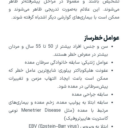
تشخیص باشند و معمولاً در مراحل پیشرفته‌تر ظاهر
می‌شوند. این علائم به‌صورت تدریجی ظاهر می‌شوند و
ممکن است با بیماری‌های گوارشی دیگر اشتباه گرفته شوند.
عوامل خطرساز
سن و جنس: افراد بیشتر از 50 تا 55 سال و مردان
بیشتر در معرض خطر هستند.
عوامل ژنتیکی: سابقه خانوادگی سرطان معده
عفونت هلیکوباکتر پیلوری: شایع‌ترین عامل خطر که
ممکن است باعث ایجاد التهاب مزمن و تغییرات
پیش‌سرطانی در معده شود.
سابقه جراحی معده
سابقه ابتلا به پولیپ معده، زخم معده و بیماری‌های
مرتبط با معده (مثل Menetrier Disease نوعی
گاستريت هايپرتروفيک)
ابتلا به ویروس EBV (Epstein–Barr virus)