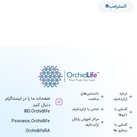
اکسترامب®
درباره
دانستنی‌های
صفحات ما را در اینستاگرام
ارکیدلایف
سلامت
دنبال کنید
آشنایی با
تماس با ارکیدلایف
IBD.Orchidlife
داروها
مراکز آموزش رایگان
Psoriasis.Orchidlife
آشنایی با
ارکیدلایف
بیماری ها
OrchidlifeRA