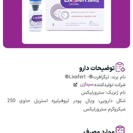
توضیحات دارو
نام برند: لیگزافرت®- Lixafert®
سیناژن
شرکت تولیدکننده:
نام ژنریک: سترورلیکس
شکل دارویی: ویال پودر لیوفیلیزه استریل حاوی 250
میکروگرم سترورلیکس
موارد مصرف