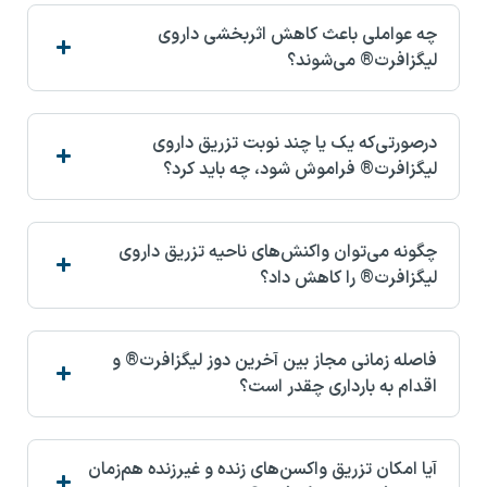
چه عواملی باعث کاهش اثربخشی داروی
لیگزافرت® می‌شوند؟
درصورتی‌که یک یا چند نوبت تزریق داروی
لیگزافرت® فراموش شود، چه باید کرد؟
چگونه می‌توان واکنش‌های ناحیه تزریق داروی
لیگزافرت® را کاهش داد؟
فاصله زمانی مجاز بین آخرین دوز لیگزافرت® و
اقدام به بارداری چقدر است؟
آیا امکان تزریق واکسن‌های زنده و غیرزنده هم‌زمان