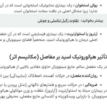
پوکی استخوان
:
یک بیماری متابولیک استخوانی است که در آن، 
ندارد؛ زیرا مشکل اصلی در بافت سخت استخوان است.
بیشتر بخوانید:
تفاوت زگیل تناسلی و جوش
آرتروز یا استئوآرتریت
:
یک بیماری فرسایشی است که در آن «غضرو
اصلی درمان با هیالورونیک اسید، منحصراً فضای سینوویال و م
تأثیر هیالورونیک اسید بر مفاصل (مکانیسم اثر)
در یک مفصل سالم، مایع سینوویال حاوی مقادیر بالایی از هیالورونی
روان‌کننده مفصل:
در حرکات آهسته، اصطکاک (ساییدگی) بین است
ضربه‌گیر
:
در حرکات سریع و فشارهای ناگهانی (مثل پریدن یا دو
در بیماران مبتلا به استئوآرتریت (آرتروز)، غلظت و وزن مولکولی ه
سینوویال، با بازیابی ویسکوزیته و کشسانی مایع مفصلی، محیطی بهینه